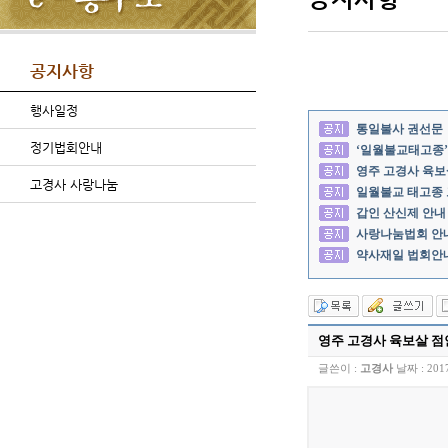
공지사항
행사일정
통일불사 권선문
정기법회안내
‘일월불교태고종’
영주 고경사 육보
고경사 사랑나눔
일월불교 태고종
갑인 산신제 안내
사랑나눔법회 안
약사재일 법회안
영주 고경사 육보살 점
글쓴이 :
고경사
날짜 :
201