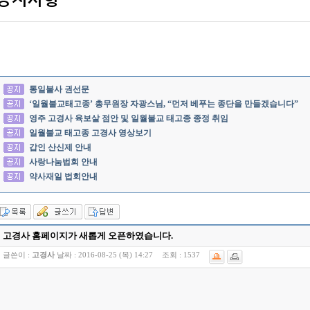
통일불사 권선문
‘일월불교태고종’ 총무원장 자광스님, “먼저 베푸는 종단을 만들겠습니다”
영주 고경사 육보살 점안 및 일월불교 태고종 종정 취임
일월불교 태고종 고경사 영상보기
갑인 산신제 안내
사랑나눔법회 안내
약사재일 법회안내
고경사 홈페이지가 새롭게 오픈하였습니다.
글쓴이 :
고경사
날짜 :
2016-08-25 (목) 14:27
조회 :
1537