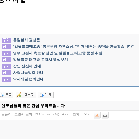
통일불사 권선문
‘일월불교태고종’ 총무원장 자광스님, “먼저 베푸는 종단을 만들겠습니다”
영주 고경사 육보살 점안 및 일월불교 태고종 종정 취임
일월불교 태고종 고경사 영상보기
갑인 산신제 안내
사랑나눔법회 안내
약사재일 법회안내
신도님들의 많은 관심 부탁드립니다.
글쓴이 :
고경사
날짜 :
2016-08-25 (목) 14:27
조회 :
1527